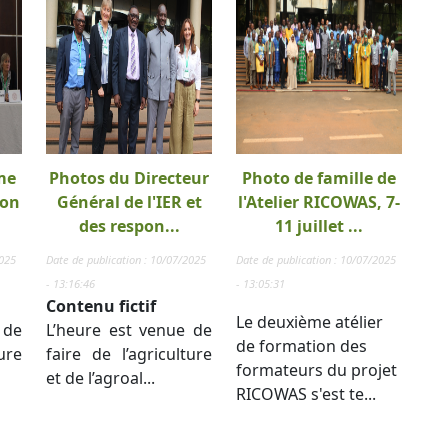
me
Photos du Directeur
Photo de famille de
ion
Général de l'IER et
l'Atelier RICOWAS, 7-
des respon...
11 juillet ...
2025
Date de publication : 10/07/2025
Date de publication : 10/07/2025
- 13:16:46
- 13:05:31
Contenu fictif
Le deuxième atélier
 de
L’heure est venue de
de formation des
ure
faire de l’agriculture
formateurs du projet
et de l’agroal...
RICOWAS s'est te...