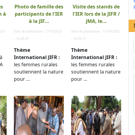
es
Photo de famille des
Visite des stands de
n à
participants de l'IER
l'IER lors de la JIFR /
à la JIF...
JMA, le...
2025
Date de publication : 17/10/2025
Date de publication : 17/10/2025
- 16:26:47
- 16:25:17
Thème
Thème
à
International JIFR :
International JIFR :
TA
les femmes rurales
les femmes rurales
soutiennent la nature
soutiennent la nature
pour ...
pour ...