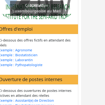
Coopération
Luxembourgeoise au Mali
Offres d'emploi
Ci-dessous des offres fictifs en attendant des
réels
Exemple : Agronome
Exemple : Biostatisticien
Exemple : Laborantin
Exemple : Pythopatologiste
Ouverture de postes internes
Ci-dessous des ouvertures de postes internes
fictives en attendant des réelles
Exemple : Assistant(e) de Direction