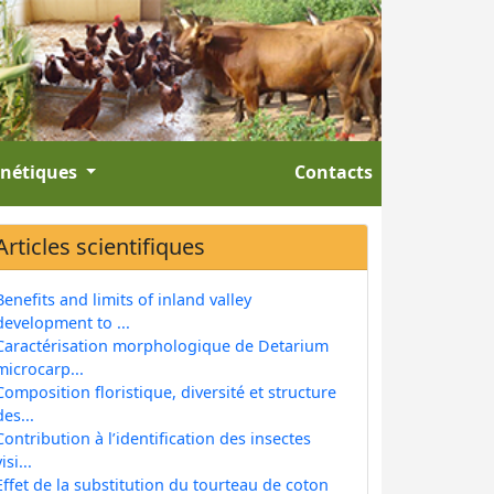
énétiques
Contacts
Articles scientifiques
Benefits and limits of inland valley
development to ...
Caractérisation morphologique de Detarium
microcarp...
Composition floristique, diversité et structure
des...
Contribution à l’identification des insectes
isi...
Effet de la substitution du tourteau de coton