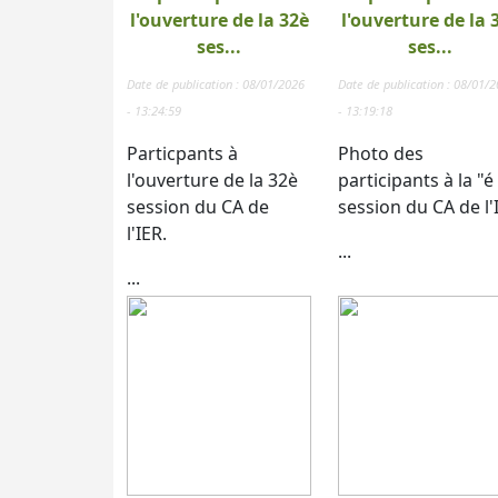
l'ouverture de la 32è
l'ouverture de la 
ses...
ses...
Date de publication : 08/01/2026
Date de publication : 08/01/
- 13:24:59
- 13:19:18
Particpants à
Photo des
l'ouverture de la 32è
participants à la "é
session du CA de
session du CA de l'
l'IER.
...
...