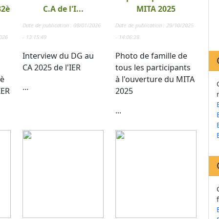
32è
C.A de l'I...
MITA 2025
Date de publication : 08/01/2026
Date de publication : 29/10/2025
2026
- 13:15:49
- 14:06:28
Interview du DG au
Photo de famille de
CA 2025 de l'IER
tous les participants
 è
à l'ouverture du MITA
...
IER
2025
...