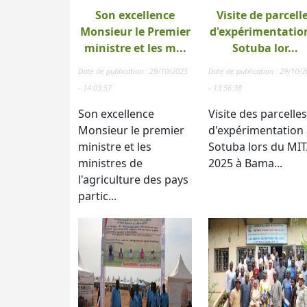
Son excellence
Visite de parcell
Monsieur le Premier
d'expérimentatio
ministre et les m...
Sotuba lor...
Date de publication : 29/10/2025
Date de publication : 29/10/
- 14:03:57
- 13:56:38
Son excellence
Visite des parcelles
Monsieur le premier
d'expérimentation 
ministre et les
Sotuba lors du MI
ministres de
2025 à Bama...
l'agriculture des pays
partic...