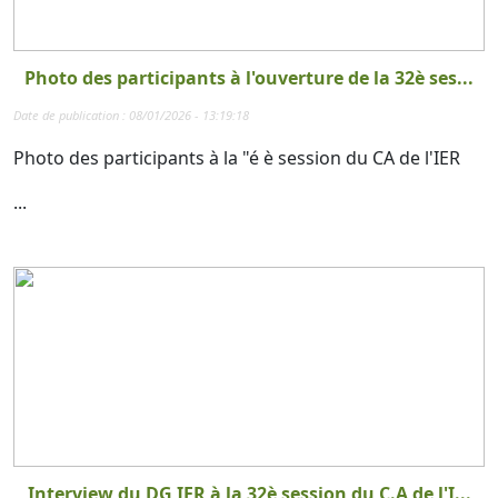
Photo des participants à l'ouverture de la 32è ses...
Date de publication : 08/01/2026 - 13:19:18
Photo des participants à la "é è session du CA de l'IER
...
Interview du DG IER à la 32è session du C.A de l'I...