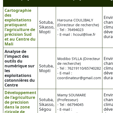
Cartographie
des
Envi
exploitations
Harouna COULIBALY
Sotuba,
cha
pratiquant
(Directeur de recherche)
Sikasso,
clim
l'agriculture de
- Tel : 76494023
Mopti
déve
précision Sud
- E-mail : hcoul@live.fr
dura
et au Centre du
Mali
Analyse de
l'impact des
Envi
Modibo SYLLA (Directeur
outils du
cha
de recherche)
numérique sur
Sotuba,
clim
- Tel : 76219110/65740282
les
Mopti
déve
- E-mail :
exploitations
dura
coordinateur@gmail.com
cotonnières du
Centre
Développement
Envi
Mamy SOUMARE
de l'agriculture
Sotuba,
cha
(Professeur)
de precision
Sikasso,
clim
- Tel : 66794045
dans la zone
Ségou
déve
- E-mail :
rizicole de