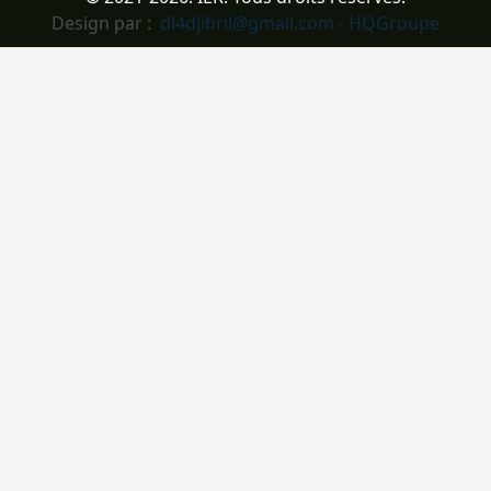
Design par :
dl4djibril@gmail.com - HQGroupe