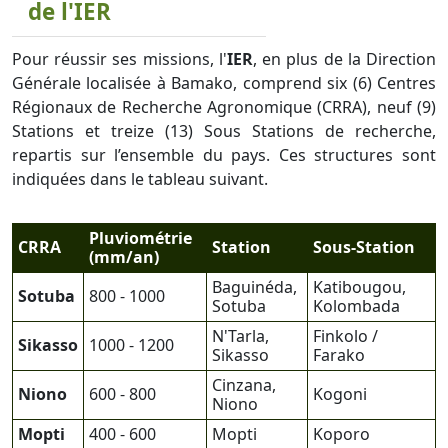
de l'IER
Pour réussir ses missions, l'
IER
, en plus de la Direction
Générale localisée à Bamako, comprend six (6) Centres
Régionaux de Recherche Agronomique (CRRA), neuf (9)
Stations et treize (13) Sous Stations de recherche,
repartis sur l’ensemble du pays. Ces structures sont
indiquées dans le tableau suivant.
Pluviométrie
CRRA
Station
Sous-Station
(mm/an)
Baguinéda,
Katibougou,
Sotuba
800 - 1000
Sotuba
Kolombada
N'Tarla,
Finkolo /
Sikasso
1000 - 1200
Sikasso
Farako
Cinzana,
Niono
600 - 800
Kogoni
Niono
Mopti
400 - 600
Mopti
Koporo