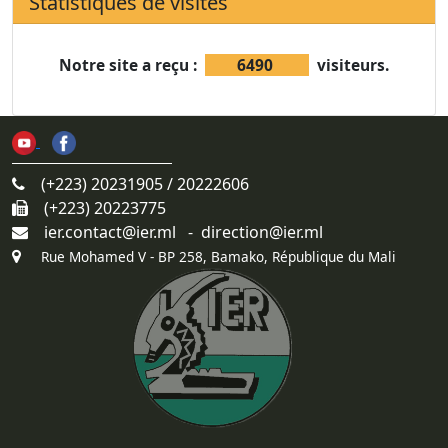
ier.contact@ier.ml - direction@ier.ml
Rue Mohamed V - BP 258, Bamako, République du Mali
Liens utiles
CMDT
LCoM
Ministère de l'Agriculture
Primature - Mali
© 2021-2026. IER. Tous droits réservés.
Design par :
dl4djibril@gmail.com - HQGroupe