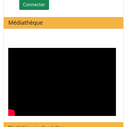
Connecter
Médiathèque
Statistiques de visites
Notre site a reçu :
6490
visiteurs.
(+223) 20231905 / 20222606
(+223) 20223775