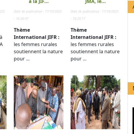
à la JIF...
JMA, le...
2025
Date de publication : 17/10/2025
Date de publication : 17/10/2025
- 16:26:47
- 16:25:17
Thème
Thème
à
International JIFR :
International JIFR :
TA
les femmes rurales
les femmes rurales
soutiennent la nature
soutiennent la nature
pour ...
pour ...