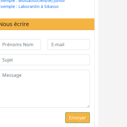
Exemple : Biostatisticien(ne) junior
Exemple : Laborantin à Sikasso
Nous écrire