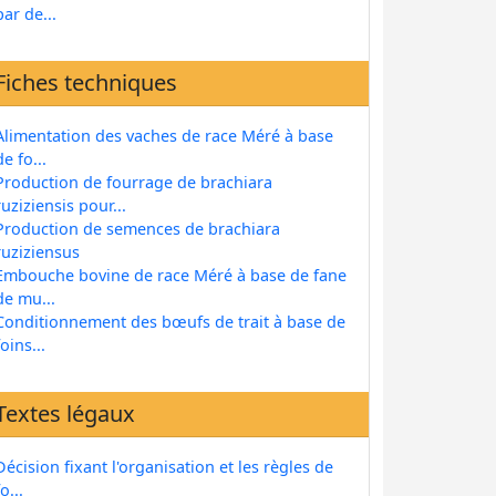
par de...
Fiches techniques
Alimentation des vaches de race Méré à base
de fo...
Production de fourrage de brachiara
ruziziensis pour...
Production de semences de brachiara
ruziziensus
Embouche bovine de race Méré à base de fane
de mu...
Conditionnement des bœufs de trait à base de
foins...
Textes légaux
Décision fixant l'organisation et les règles de
fo...