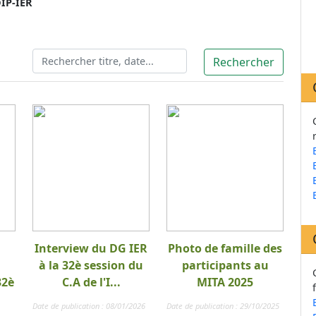
IP-IER
Interview du DG IER
Photo de famille des
à la 32è session du
participants au
32è
C.A de l'I...
MITA 2025
Date de publication : 08/01/2026
Date de publication : 29/10/2025