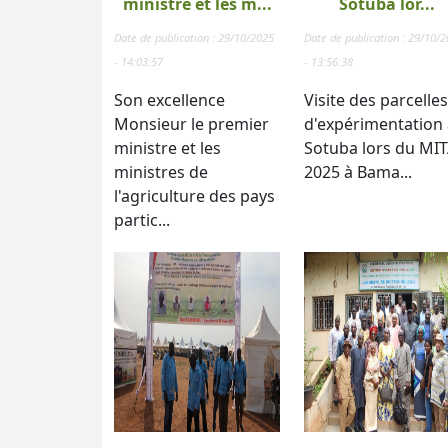
ministre et les m...
Sotuba lor...
Date de publication : 29/10/2025
Date de publication : 29/10/
- 14:03:57
- 13:56:38
Son excellence
Visite des parcelles
Monsieur le premier
d'expérimentation 
ministre et les
Sotuba lors du MI
ministres de
2025 à Bama...
l'agriculture des pays
partic...