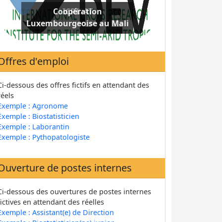
Coopération
Luxembourgeoise au Mali
Offres d'emploi
Ci-dessous des offres fictifs en attendant des
réels
Exemple : Agronome
Exemple : Biostatisticien
Exemple : Laborantin
Exemple : Pythopatologiste
Ouverture de postes internes
Ci-dessous des ouvertures de postes internes
fictives en attendant des réelles
Exemple : Assistant(e) de Direction