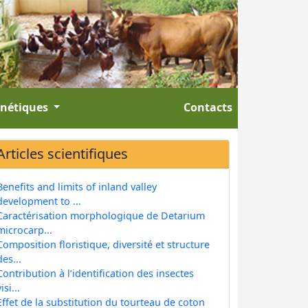
énétiques
Contacts
Articles scientifiques
Benefits and limits of inland valley
development to ...
Caractérisation morphologique de Detarium
microcarp...
Composition floristique, diversité et structure
des...
Contribution à l’identification des insectes
isi...
Effet de la substitution du tourteau de coton