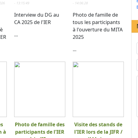
2026
- 13:15:49
- 14:06:28
Interview du DG au
Photo de famille de
CA 2025 de l'IER
tous les participants
 è
à l'ouverture du MITA
...
IER
2025
...
es
Photo de famille des
Visite des stands de
n à
participants de l'IER
l'IER lors de la JIFR /