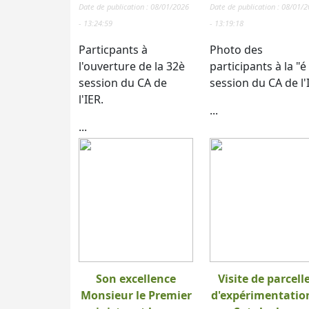
Date de publication : 08/01/2026
Date de publication : 08/01/
- 13:24:59
- 13:19:18
Particpants à
Photo des
l'ouverture de la 32è
participants à la "é
session du CA de
session du CA de l'
l'IER.
...
...
Son excellence
Visite de parcell
Monsieur le Premier
d'expérimentatio