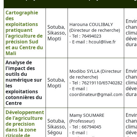
Cartographie
des
Envi
exploitations
Harouna COULIBALY
Sotuba,
cha
pratiquant
(Directeur de recherche)
Sikasso,
clim
l'agriculture de
- Tel : 76494023
Mopti
déve
précision Sud
- E-mail : hcoul@live.fr
dura
et au Centre du
Mali
Analyse de
l'impact des
Envi
Modibo SYLLA (Directeur
outils du
cha
de recherche)
numérique sur
Sotuba,
clim
- Tel : 76219110/65740282
les
Mopti
déve
- E-mail :
exploitations
dura
coordinateur@gmail.com
cotonnières du
Centre
Développement
Envi
Mamy SOUMARE
de l'agriculture
Sotuba,
cha
(Professeur)
de precision
Sikasso,
clim
- Tel : 66794045
dans la zone
Ségou
déve
- E-mail :
rizicole de