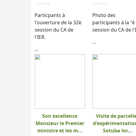
- 13:24:59
- 13:19:18
Particpants à
Photo des
l'ouverture de la 32è
participants à la "é
session du CA de
session du CA de l'
l'IER.
...
...
Son excellence
Visite de parcell
Monsieur le Premier
d'expérimentatio
ministre et les m...
Sotuba lor...