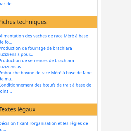
par de...
Fiches techniques
Alimentation des vaches de race Méré à base
de fo...
Production de fourrage de brachiara
ruziziensis pour...
Production de semences de brachiara
ruziziensus
Embouche bovine de race Méré à base de fane
de mu...
Conditionnement des bœufs de trait à base de
foins...
Textes légaux
Décision fixant l'organisation et les règles de
fo...