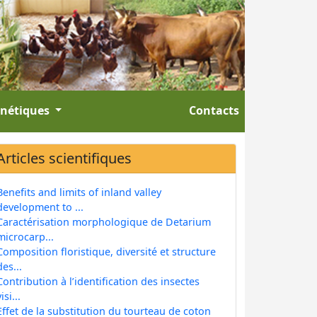
énétiques
Contacts
Articles scientifiques
Benefits and limits of inland valley
development to ...
Caractérisation morphologique de Detarium
microcarp...
Composition floristique, diversité et structure
des...
Contribution à l’identification des insectes
isi...
Effet de la substitution du tourteau de coton