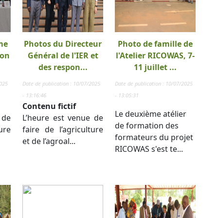
me
Photos du Directeur
Photo de famille de
ion
Général de l'IER et
l'Atelier RICOWAS, 7-
des respon...
11 juillet ...
2025
Date de publication : 10/07/2025
Date de publication : 10/07/2025
- 13:16:46
- 13:05:31
Contenu fictif
Le deuxième atélier
 de
L’heure est venue de
de formation des
ure
faire de l’agriculture
formateurs du projet
et de l’agroal...
RICOWAS s'est te...