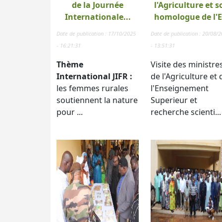
de la Journée
l'Agriculture et s
Internationale...
homologue de l'E.
Date de publication : 17/10/2025
Date de publication : 20/08/
- 16:21:31
- 13:51:31
Thème
Visite des ministre
International JIFR :
de l'Agriculture et 
les femmes rurales
l'Enseignement
soutiennent la nature
Superieur et
pour ...
recherche scienti...