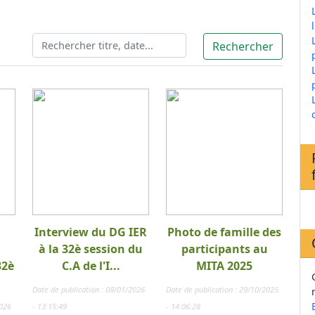
Interview du DG IER
Photo de famille des
à la 32è session du
participants au
32è
C.A de l'I...
MITA 2025
Date de publication : 08/01/2026
Date de publication : 29/10/2025
2026
- 13:15:49
- 14:06:28