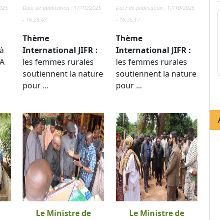
2025
Date de publication : 17/10/2025
Date de publication : 17/10/2025
- 16:26:47
- 16:25:17
Thème
Thème
à
International JIFR :
International JIFR :
TA
les femmes rurales
les femmes rurales
soutiennent la nature
soutiennent la nature
pour ...
pour ...
Le Ministre de
Le Ministre de