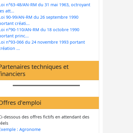
Loi n°63-48/AN-RM du 31 mai 1963, octroyant
les att...
Loi 90-99/AN-RM du 26 septembre 1990
portant créati...
Loi n°90-110/AN-RM du 18 octobre 1990
portant princ...
Loi n°93-066 du 24 novembre 1993 portant
création ...
Partenaires techniques et
Coopération
financiers
Luxembourgeoise au Mali
Offres d'emploi
Ci-dessous des offres fictifs en attendant des
réels
Exemple : Agronome