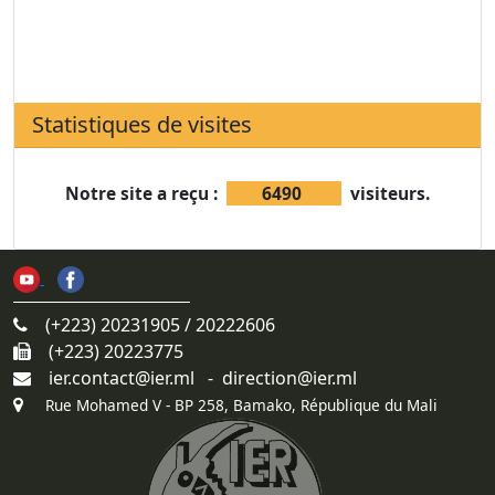
Statistiques de visites
Notre site a reçu :
6490
visiteurs.
(+223) 20231905 / 20222606
(+223) 20223775
ier.contact@ier.ml - direction@ier.ml
Rue Mohamed V - BP 258, Bamako, République du Mali