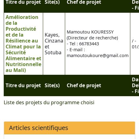
Titre du projet
Site(s)
Chef de projet
De
- F
Amélioration
de la
Productivité
Mamoutou KOURESSY
et de la
Kayes,
(Directeur de recherche)
Résilience au
Cinzana
/ -
- Tel : 66783443
Climat pour la
et
01/
- E-mail :
Sécurité
Sotuba
mamoutoukoure@gmail.com
Alimentaire et
Nutritionnelle
au Mali)
Da
Titre du projet
Site(s)
Chef de projet
De
- F
Liste des projets du programme choisi
Articles scientifiques