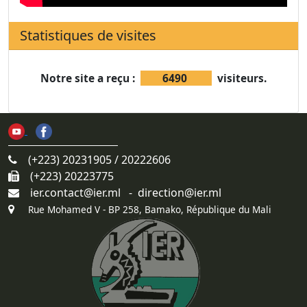
Statistiques de visites
Notre site a reçu :
6490
visiteurs.
(+223) 20231905 / 20222606
(+223) 20223775
ier.contact@ier.ml - direction@ier.ml
Rue Mohamed V - BP 258, Bamako, République du Mali